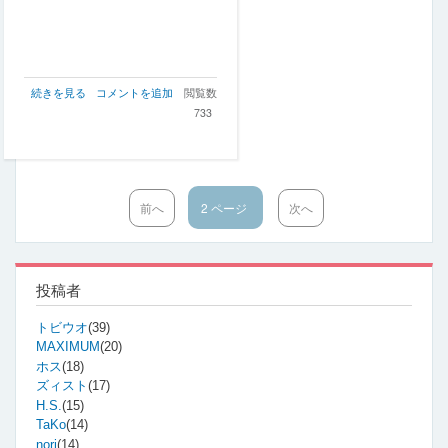
JVM
続きを見る
コメントを追加
閲覧数
の
733
設
定
に
つ
い
前
前へ
2 ページ
次
次へ
て
ペ
ペ
の
ー
ー
ジ
ジ
投稿者
トビウオ
(39)
MAXIMUM
(20)
ホス
(18)
ズィスト
(17)
H.S.
(15)
TaKo
(14)
nori
(14)