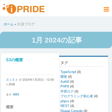
メ
イ
メ
ン
ニ
コ
お問い合わせ
社員ブログ
会社案内
製品情報
サービス
採用情報
アクセス
ホーム
社員ブログ
ホーム
ュ
ン
パ
PRODUCT
COMPANY
CONTACT
RECRUIT
SERVICE
ACCESS
HOME
BLOG
テ
ー
ン
ン
く
1月 2024の記事
ツ
ず
に
移
動
S3の概要
タグ
TypeScript
(4)
開発
(4)
ズィスト
が
2024年1月25日 - 12:56
Auth0
(4)
に投稿
PHP8
(4)
学習ログ
(4)
タグ
AWS
プログラミング初心者
(4)
phpcs
(4)
REST
(4)
概要
Drupal Console
(4)