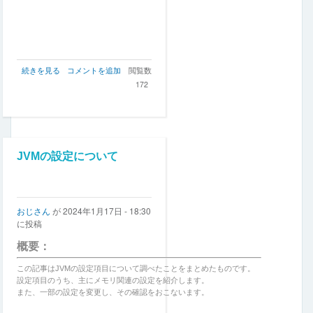
Drupal
続きを見る
コメントを追加
閲覧数
を
172
compsoer
利
用
構
造
に
JVMの設定について
す
る
の
おじさん
が
2024年1月17日 - 18:30
に投稿
概要：
この記事はJVMの設定項目について調べたことをまとめたものです。
設定項目のうち、主にメモリ関連の設定を紹介します。
また、一部の設定を変更し、その確認をおこないます。