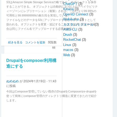
S3はAmazon Simple Storage Serviceの略であり、オブジェクトを保存
ChatGPT
(3)
することができる。 オブジェクトは自動的に3つ以上のアベイラビリテ
Kibana
(3)
ィーゾーンにレプリケーション（複製）される。これにより99.99%の
OpenID Connect
(3)
可用性と99.999999999の耐久性を実現している。
WebAuthn
(3)
ファイルなどのデータをS3にアップロードするとオブジェクトとして
カスタムモジュール
(3)
扱われる。オブジェクトを変更・追記することはできず、変更する場
合は同じファイル名でアップロードする必要がある。
AWS CLI
(3)
Drush
(3)
S3の使い方
RocketChat
(3)
S3
続きを見る
コメントを追加
閲覧数
Linux
(3)
S3の主な使い方として以下の3つがある。
の
66
macos
(3)
概
Web
(3)
要
の
Drupalをcompsoer利用構
ペ
造にする
ー
ジ
送
ぬめぬめ
が
2024年1月19日 - 11:43
り
に投稿
今回はComposer管理していない既存のDrupalをComposerize-drupalを
使って簡単にcomposer管理のディレクトリ構造に変更できたので紹介
します。