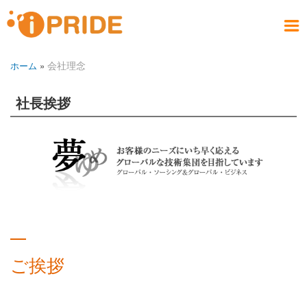
メ
イ
メ
ン
ニ
コ
製品情報
お問い合わせ
社員ブログ
会社案内
サービス
採用情報
アクセス
ホーム
会社理念
ホーム
ュ
ン
パ
PRODUCT
COMPANY
CONTACT
RECRUIT
SERVICE
ACCESS
HOME
BLOG
テ
ー
ン
ン
社長挨拶
く
ツ
ず
に
移
動
ご挨拶