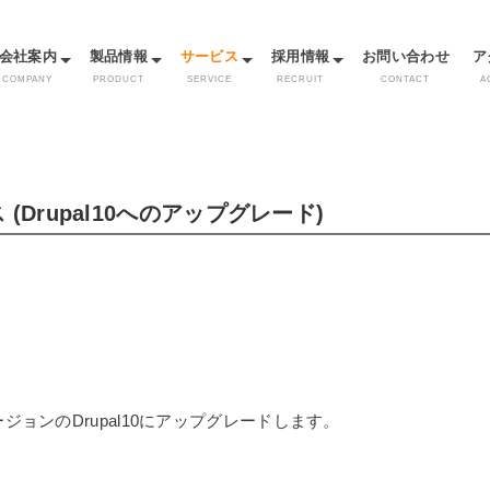
メ
イ
会社案内
製品情報
サービス
採用情報
お問い合わせ
ア
ン
コ
COMPANY
PRODUCT
SERVICE
RECRUIT
CONTACT
A
ン
テ
ン
ツ
に
(Drupal10へのアップグレード)
移
動
ジョンのDrupal10にアップグレードします。