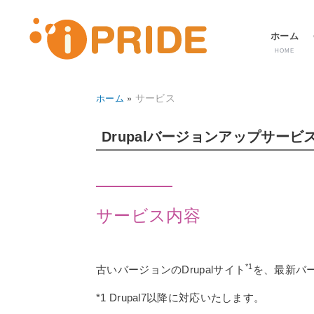
メ
ホーム
ニ
HOME
ュ
ー
サービス
ホーム
パ
ン
Drupalバージョンアップサービス 
く
ず
サービス内容
*1
古いバージョンのDrupalサイト
を、最新バー
*1 Drupal7以降に対応いたします。