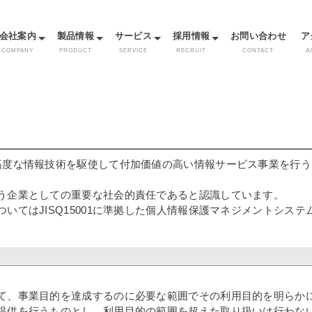
メ
イ
会社案内
製品情報
サービス
採用情報
お問い合わせ
ア
ン
コ
COMPANY
PRODUCT
SERVICE
RECRUIT
CONTACT
A
ン
テ
ン
ツ
に
移
動
高度な情報技術を駆使して付加価値の高い情報サービス事業を行
う企業としての重要な社会的責任であると認識しています。
いてはJISQ15001に準拠した個人情報保護マネジメントシス
て、事業目的を達成するのに必要な範囲でその利用目的を明らか
提供を行うものとし、利用目的の範囲を超えた取り扱いは行わな