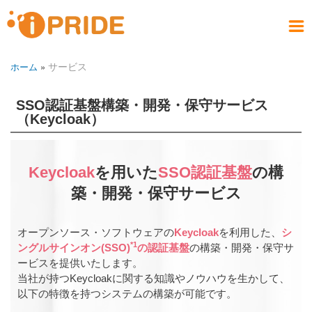
メ
イ
メ
ン
ニ
コ
採用情報
お問い合わせ
社員ブログ
会社案内
製品情報
サービス
アクセス
ホーム
サービス
ホーム
ュ
ン
パ
RECRUIT
PRODUCT
COMPANY
CONTACT
SERVICE
ACCESS
HOME
BLOG
テ
ー
ン
ン
SSO認証基盤構築・開発・保守サービス
く
ツ
（Keycloak）
ず
に
移
動
Keycloak
を用いた
SSO認証基盤
の構
築・開発・保守サービス
オープンソース・ソフトウェアの
Keycloak
を利用した、
シ
*1
ングルサインオン(SSO)
の認証基盤
の構築・開発・保守サ
ービスを提供いたします。
当社が持つKeycloakに関する知識やノウハウを生かして、
以下の特徴を持つシステムの構築が可能です。