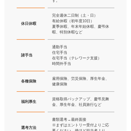
す。
完全週休二日制（土・日）
有給休暇（初年度10日）
休日休暇
夏季休暇、年末年始休暇、慶弔休
暇、特別休暇など
通勤手当
住宅手当
諸手当
在宅手当（テレワーク支援）
時間外手当
雇用保険、労災保険、厚生年金、
各種保険
健康保険
資格取得バックアップ、慶弔見舞
福利厚生
金、厚生年金、社員旅行など
書類選考→最終面接
※まずはエントリー受付よりご応
選考方法
募ください。後ほど担当者より、