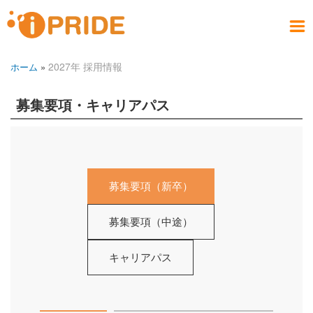
メ
イ
メ
ン
ニ
コ
お問い合わせ
社員ブログ
会社案内
製品情報
サービス
採用情報
アクセス
ホーム
2027年 採用情報
ホーム
ュ
ン
パ
CONTACT
PRODUCT
COMPANY
RECRUIT
SERVICE
ACCESS
HOME
BLOG
テ
ー
ン
ン
募集要項・キャリアパス
く
ツ
ず
に
移
動
募集要項（新卒）
募集要項（中途）
キャリアパス