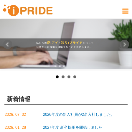
メ
イ
メ
ン
ニ
コ
会社案内
お問い合わせ
社員ブログ
製品情報
サービス
採用情報
アクセス
ホーム
ュ
ン
COMPANY
PRODUCT
CONTACT
RECRUIT
SERVICE
ACCESS
HOME
BLOG
テ
ー
ン
ツ
に
移
動
新着情報
2026. 07. 02
2026年度の新入社員が2名入社しました。
2026. 01. 28
2027年度 新卒採用を開始しました