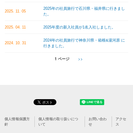
2025年の社員旅行で石川県・福井県に行きまし
2025. 11. 05
た。
2025. 04. 11
2025年度の新入社員が1名入社しました。
2024年の社員旅行で神奈川県・箱根&湯河原 に
2024. 10. 31
行きました。
1 ページ
次
>>
ペ
ペ
ー
ー
ジ
ジ
送
り
Footer
個人情報保護方
個人情報の取り扱いにつ
お問い合わ
アクセ
針
いて
せ
ス
menu