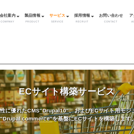
メ
イ
会社案内
製品情報
サービス
採用情報
お問い合わせ
ア
ン
コ
COMPANY
PRODUCT
SERVICE
RECRUIT
CONTACT
A
ン
テ
ン
ツ
に
移
動
ECサイト構築サービス
性に優れたCMS
"Drupal10"
、およびECサイト用モジ
"Drupal commerce"
を基盤にECサイトを構築します