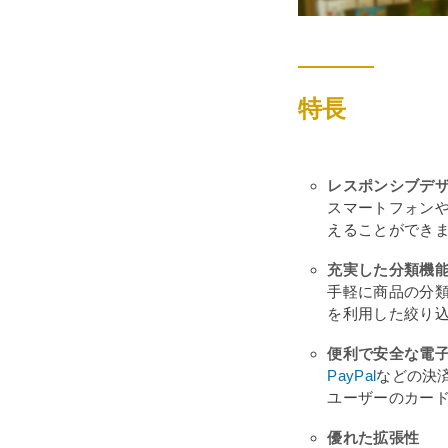
特長
レスポンシブデ
スマートフォン
えることができ
充実した分類機
手軽に商品の分
を利用した絞り
便利で安全な電
PayPal
などの決
ユーザーのカー
優れた拡張性