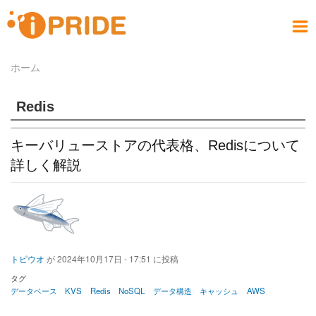
メ
イ
メ
ン
ニ
コ
お問い合わせ
社員ブログ
会社案内
製品情報
サービス
採用情報
アクセス
ホーム
ホーム
ュ
ン
パ
PRODUCT
COMPANY
CONTACT
RECRUIT
SERVICE
ACCESS
HOME
BLOG
テ
ー
ン
ン
Redis
く
ツ
ず
に
キーバリューストアの代表格、Redisについて
移
動
詳しく解説
トビウオ
が
2024年10月17日 - 17:51
に投稿
タグ
データベース
KVS
Redis
NoSQL
データ構造
キャッシュ
AWS