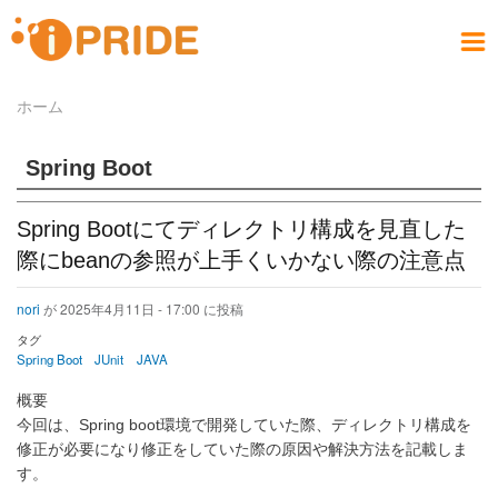
メ
イ
メ
ン
ニ
コ
お問い合わせ
社員ブログ
会社案内
製品情報
サービス
採用情報
アクセス
ホーム
ホーム
ュ
ン
パ
PRODUCT
COMPANY
CONTACT
RECRUIT
SERVICE
ACCESS
HOME
BLOG
テ
ー
ン
ン
Spring Boot
く
ツ
ず
に
Spring Bootにてディレクトリ構成を見直した
移
動
際にbeanの参照が上手くいかない際の注意点
nori
が
2025年4月11日 - 17:00
に投稿
タグ
Spring Boot
JUnit
JAVA
概要
今回は、Spring boot環境で開発していた際、ディレクトリ構成を
修正が必要になり修正をしていた際の原因や解決方法を記載しま
す。