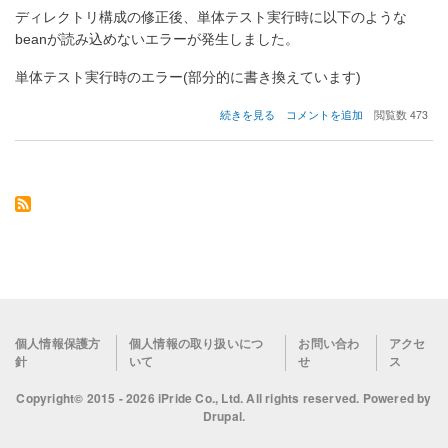
ディレクトリ構成の修正後、単体テスト実行時に以下のような
beanが読み込めないエラーが発生しました。
単体テスト実行時のエラー(部分的に書き換えています)
Spring
続きを見る
コメントを追加
閲覧数 473
Boot
に
て
デ
ィ
レ
ク
ト
リ
構
成
を
見
Footer
個人情報保護方
個人情報の取り扱いにつ
お問い合わ
アクセ
直
針
いて
せ
ス
menu
し
た
Copyright© 2015 - 2026 iPride Co., Ltd. All rights reserved. Powered by
際
Drupal
.
に
bean