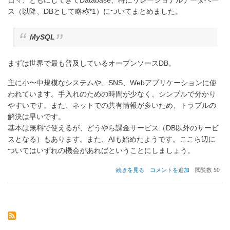
ス（以降、DBとして略称*1）についてまとめました。
MySQL
まずは世界で最も普及しているオープンソースDB。
主に小〜中規模なシステムや、SNS、Webアプリケーションに使
われています。手入れのための時間が少なく、シンプルで分かり
やすいです。また、ネットでの共有情報が多いため、トラブルの
解決は早いです。
基本は無料で使えるが、どうやら課金サービス（DB以外のサービ
スとなる）もあります。また、AIも始めたようです。ここら辺に
ついてはいずれの機会があればということにしましょう。
MySQL・
続きを見る
コメントを追加
閲覧数 50
PostgreSQL・
H2Database
に
つ
い
て