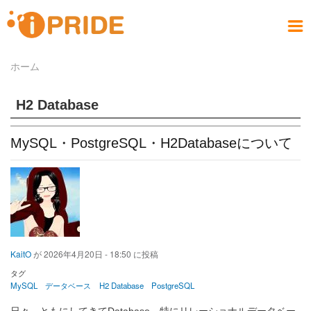
メ
イ
メ
ン
ニ
コ
お問い合わせ
社員ブログ
会社案内
製品情報
サービス
採用情報
アクセス
ホーム
ホーム
ュ
ン
パ
PRODUCT
COMPANY
CONTACT
RECRUIT
SERVICE
ACCESS
HOME
BLOG
テ
ー
ン
ン
H2 Database
く
ツ
ず
に
MySQL・PostgreSQL・H2Databaseについて
移
動
KaitO
が
2026年4月20日 - 18:50
に投稿
タグ
MySQL
データベース
H2 Database
PostgreSQL
日々、ともにしてきてDatabase、特にリレーショナルデータベー