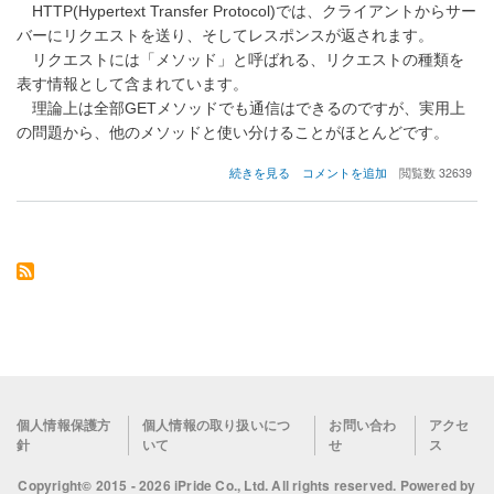
HTTP(Hypertext Transfer Protocol)では、クライアントからサー
バーにリクエストを送り、そしてレスポンスが返されます。
リクエストには「メソッド」と呼ばれる、リクエストの種類を
表す情報として含まれています。
理論上は全部GETメソッドでも通信はできるのですが、実用上
の問題から、他のメソッドと使い分けることがほとんどです。
HTTP
続きを見る
コメントを追加
閲覧数 32639
メ
ソ
ッ
ド
と
REST
の
お
さ
ら
い
の
Footer
個人情報保護方
個人情報の取り扱いにつ
お問い合わ
アクセ
針
いて
せ
ス
menu
Copyright© 2015 - 2026 iPride Co., Ltd. All rights reserved. Powered by