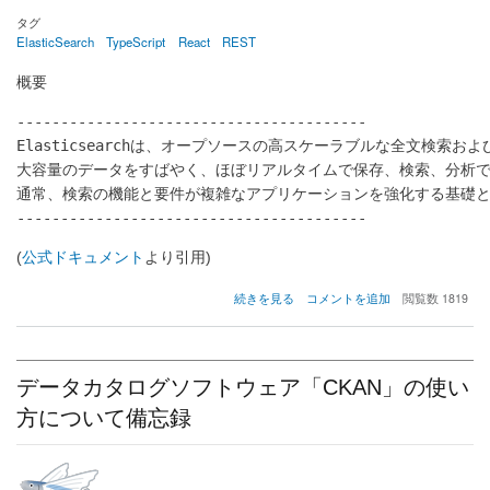
み
タグ
た
ElasticSearch
TypeScript
React
REST
の
概要
----------------------------------------

Elasticsearchは、オープソースの高スケーラブルな全文検索お
大容量のデータをすばやく、ほぼリアルタイムで保存、検索、分析で
通常、検索の機能と要件が複雑なアプリケーションを強化する基礎と
(
公式ドキュメント
より引用)
ク
続きを見る
コメントを追加
閲覧数 1819
ラ
イ
ア
ン
データカタログソフトウェア「CKAN」の使い
ト
を
方について備忘録
作
っ
て
学