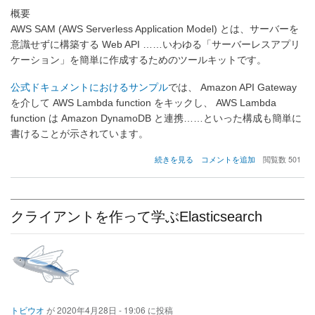
概要
AWS SAM (AWS Serverless Application Model) とは、サーバーを
意識せずに構築する Web API ……いわゆる「サーバーレスアプリ
ケーション」を簡単に作成するためのツールキットです。
公式ドキュメントにおけるサンプル
では、 Amazon API Gateway
を介して AWS Lambda function をキックし、 AWS Lambda
function は Amazon DynamoDB と連携……といった構成も簡単に
書けることが示されています。
AWS
続きを見る
コメントを追加
閲覧数 501
SAM
CLI
を
用
クライアントを作って学ぶElasticsearch
い
て
REST
API
を
作
成
し
トビウオ
が
2020年4月28日 - 19:06
に投稿
て