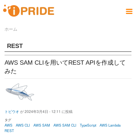
メ
イ
メ
ン
ニ
コ
お問い合わせ
社員ブログ
会社案内
製品情報
サービス
採用情報
アクセス
ホーム
ホーム
ュ
ン
パ
PRODUCT
COMPANY
CONTACT
RECRUIT
SERVICE
ACCESS
HOME
BLOG
テ
ー
ン
ン
REST
く
ツ
ず
に
AWS SAM CLIを用いてREST APIを作成して
移
動
みた
トビウオ
が
2024年3月4日 - 12:11
に投稿
タグ
AWS
AWS CLI
AWS SAM
AWS SAM CLI
TypeScript
AWS Lambda
REST