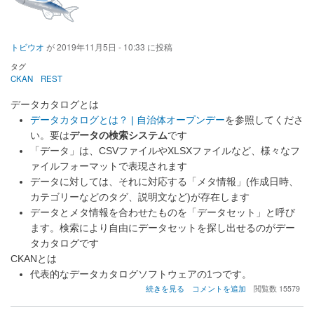
ぶ
Elasticsearch
の
トビウオ
が
2019年11月5日 - 10:33
に投稿
タグ
CKAN
REST
データカタログとは
データカタログとは？ | 自治体オープンデー
を参照してくださ
い。要は
データの検索システム
です
「データ」は、CSVファイルやXLSXファイルなど、様々なフ
ァイルフォーマットで表現されます
データに対しては、それに対応する「メタ情報」(作成日時、
カテゴリーなどのタグ、説明文など)が存在します
データとメタ情報を合わせたものを「データセット」と呼び
ます。検索により自由にデータセットを探し出せるのがデー
タカタログです
CKANとは
代表的なデータカタログソフトウェアの1つです。
デ
続きを見る
コメントを追加
閲覧数 15579
ー
タ