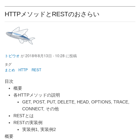
カ
タ
HTTPメソッドとRESTのおさらい
ロ
グ
ソ
フ
ト
ウ
ェ
ア
トビウオ
が
2018年8月13日 - 10:28
に投稿
「CKAN」
の
タグ
使
まとめ
HTTP
REST
い
方
目次
に
概要
つ
い
各HTTPメソッドの説明
て
GET, POST, PUT, DELETE, HEAD, OPTIONS, TRACE,
備
CONNECT, その他
忘
RESTとは
録
の
RESTの実装例
実装例1, 実装例2
概要