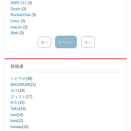
AWS CLI
(3)
Drush
(3)
RocketChat
(3)
Linux
(3)
macos
(3)
Web
(3)
前
前へ
2 ページ
次
次へ
ペ
ペ
ペ
ー
ー
ー
ジ
ジ
ジ
送
り
投稿者
トビウオ
(39)
MAXIMUM
(21)
ホス
(18)
ズィスト
(17)
H.S.
(15)
TaKo
(14)
nori
(14)
kan
(12)
funada
(10)