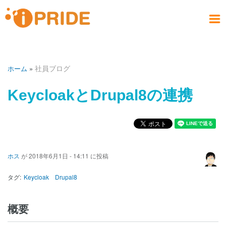
メ
イ
ン
メ
コ
お問い合わせ
社員ブログ
会社案内
製品情報
サービス
採用情報
アクセス
ホーム
ニ
ン
PRODUCT
COMPANY
CONTACT
RECRUIT
SERVICE
ACCESS
HOME
BLOG
テ
ュ
社員ブログ
ホーム
ン
ー
ツ
パ
KeycloakとDrupal8の連携
に
ン
移
く
動
ず
ホス
が
2018年6月1日 - 14:11
に投稿
タグ
Keycloak
Drupal8
概要