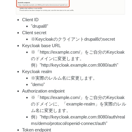
Client ID
"drupal8"
Client secret
※Keycloakのクライアントdrupal8のsecret
Keycloak base URL
※「https://example.com/」をご自分のKeycloak
のドメインに変更します。
例）"http://keycloak.example.com:8080/auth"
Keycloak realm
※実際のレルム名に変更します。
"demo"
Authorization endpoint
※「https://example.com/」をご自分のKeycloak
のドメインに、「example-realm」を実際のレル
ム名に変更します。
例）"http://keycloak.example.com:8080/auth/real
ms/demo/protocol/openid-connect/auth"
Token endpoint