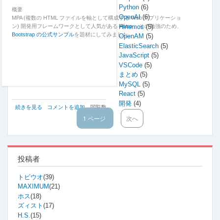
Python
(6)
概要
OpenAI
(6)
MPA (複数の HTML ファイルを軸として構成する Web アプリケーショ
Hinemos
(5)
ン) 開発用フレームワークとして人気がある
Astro
。その勉強のため、
Bootstrap の公式サンプル
を題材にしてみました。
OpenAM
(5)
ElasticSearch
(5)
JavaScript
(5)
VSCode
(5)
まとめ
(5)
MySQL
(5)
React
(5)
開発
(4)
Web
続きを見る
コメントを追加
閲覧数
サ
492
1 ページ
次
次へ
ペ
イ
ペ
ー
ト
ー
ジ
作
ジ
送
成
り
を
投稿者
通
し
トビウオ
(39)
て
MAXIMUM
(21)
学
ホス
(18)
ぶ
ズィスト
(17)
Astro
の
H.S.
(15)