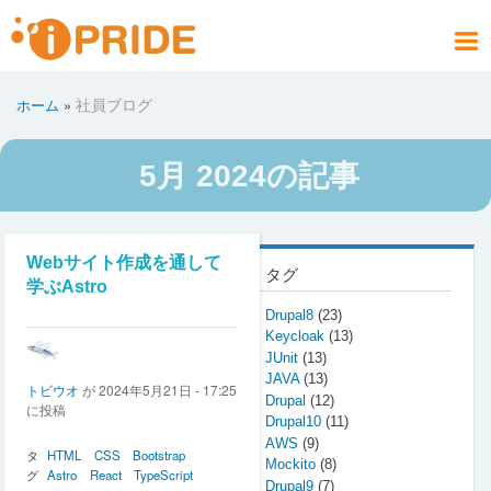
メ
イ
メ
ン
ニ
コ
お問い合わせ
社員ブログ
会社案内
製品情報
サービス
採用情報
アクセス
ホーム
社員ブログ
ホーム
ュ
ン
パ
PRODUCT
COMPANY
CONTACT
RECRUIT
SERVICE
ACCESS
HOME
BLOG
テ
ー
ン
ン
く
5月 2024の記事
ツ
ず
に
移
動
Webサイト作成を通して
タグ
学ぶAstro
Drupal8
(23)
Keycloak
(13)
JUnit
(13)
JAVA
(13)
トビウオ
が
2024年5月21日 - 17:25
Drupal
(12)
に投稿
Drupal10
(11)
AWS
(9)
タ
HTML
CSS
Bootstrap
Mockito
(8)
グ
Astro
React
TypeScript
Drupal9
(7)