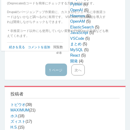
(Deprecated)コードを簡単にチェックする方法を紹介します。
Python
(6)
OpenAI
(6)
Drupalのバージョンアップ作業前に、カスタムモジュールに非推奨コ
Hinemos
(5)
ードはないかなど調べるのに有用です。 VSCodeの拡張機能を導入す
OpenAM
(5)
れば開発しながらチェックもできます。
ElasticSearch
(5)
＊非推奨コード以外にも使用していない変数やPHPDocの不備なども教
JavaScript
(5)
えてくれます。
VSCode
(5)
まとめ
(5)
Drupal
続きを見る
コメントを追加
閲覧数
MySQL
(5)
の
418
React
(5)
非
開発
(4)
推
奨
1 ページ
次
次へ
ペ
コ
ペ
ー
ー
ー
ド
ジ
ジ
を
送
チ
り
投稿者
ェ
ッ
トビウオ
(39)
ク
MAXIMUM
(21)
し
て
ホス
(18)
く
ズィスト
(17)
れ
H.S.
(15)