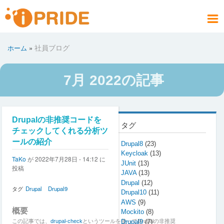
メ
イ
メ
ン
ニ
コ
お問い合わせ
社員ブログ
会社案内
製品情報
サービス
採用情報
アクセス
ホーム
社員ブログ
ホーム
ュ
ン
パ
PRODUCT
COMPANY
CONTACT
RECRUIT
SERVICE
ACCESS
HOME
BLOG
テ
ー
ン
ン
く
7月 2022の記事
ツ
ず
に
移
動
Drupalの非推奨コードを
タグ
チェックしてくれる分析ツ
ールの紹介
Drupal8
(23)
Keycloak
(13)
TaKo
が
2022年7月28日 - 14:12
に
JUnit
(13)
投稿
JAVA
(13)
Drupal
(12)
タグ
Drupal
Drupal9
Drupal10
(11)
AWS
(9)
概要
Mockito
(8)
この記事では、
drupal-check
というツールを使ってDrupalの非推奨
Drupal9
(7)