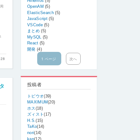
Hinemos
(5)
OpenAM
(5)
子周
ElasticSearch
(5)
JavaScript
(5)
VSCode
(5)
まとめ
(5)
れ
MySQL
(5)
React
(5)
開発
(4)
、
1 ページ
次
次へ
28
ペ
ペ
ー
ー
ジ
ジ
送
り
投稿者
スタ
トビウオ
(39)
MAXIMUM
(20)
ホス
(18)
ズィスト
(17)
H.S.
(15)
TaKo
(14)
nori
(14)
kan
(12)