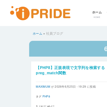
メ
ホーム
ニ
HOME
ュ
ー
社員ブログ
ホーム
パ
ン
く
ず
【PHP8】正規表現で文字列を検索する
preg_match関数
MAXIMUM
が
2026年6月25日 - 19:29
に投稿
タグ
PHP8
1.はじめに