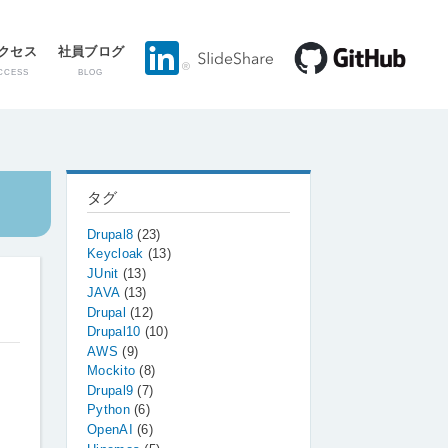
クセス
社員ブログ
CCESS
BLOG
タグ
Drupal8
(23)
Keycloak
(13)
JUnit
(13)
JAVA
(13)
Drupal
(12)
Drupal10
(10)
AWS
(9)
Mockito
(8)
Drupal9
(7)
Python
(6)
OpenAI
(6)