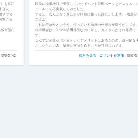
数）を採用
以前に標準機能で実装していたイベント管理ページをカスタムモ
ません。
ュールにて再実装してみました。
書きする
すると、なんとなく見た目が綺麗に整った感じがします。(右窓が
考案され
スタム)
これは何故かというと、使っている描画の仕組みが違うからです
機械言語に
標準機能は、Drupal汎用部品なのに対し、カスタムはそれ専用で
。
す。
なんで実装量が増えるというデメリットはあるものの、汎用的な
示にならない為、綺麗な画面を作ることが可能なのです。
【Drupal10】
閲覧数 42
続きを見る
コメントを追加
閲覧数 
コ
ア
機
能
で
実
現
し
た
も
の
を
カ
ス
タ