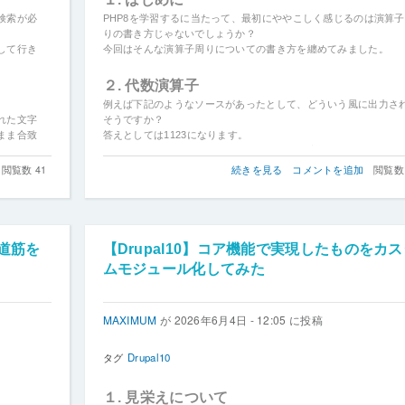
検索が必
PHP8を学習するに当たって、最初にややこしく感じるのは演算
りの書き方じゃないでしょうか？
して行き
今回はそんな演算子周りについての書き方を纏めてみました。
２. 代数演算子
例えば下記のようなソースがあったとして、どういう風に出力さ
れた文字
そうですか？
まま合致
答えとしては
1123になります。
++を書く位置によって足されるタイミングが変わるということで
合の場合
ややこしいですね…
【PHP8】
閲覧数 41
続きを見る
コメントを追加
閲覧数 
演
$counter = 0;
算
$counter++;
子
echo $counter;
周
echo $counter++; //表示してから増やす
り
道筋を
【Drupal10】コア機能で実現したものをカ
echo $counter;
の
ムモジュール化してみた
echo ++$counter; //増やしてから表示する
書
き
方
MAXIMUM
が
2026年6月4日 - 12:05
に投稿
の
タグ
Drupal10
１. 見栄えについて