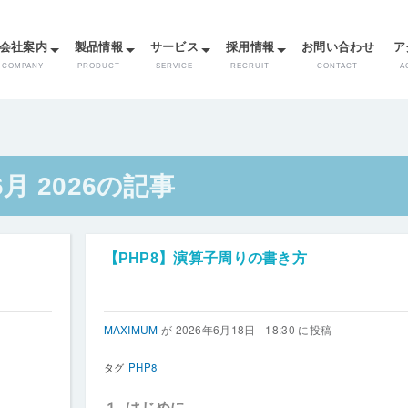
メ
イ
会社案内
製品情報
サービス
採用情報
お問い合わせ
ア
ン
コ
COMPANY
PRODUCT
SERVICE
RECRUIT
CONTACT
A
ン
テ
ン
ツ
に
6月 2026の記事
移
動
【PHP8】演算子周りの書き方
MAXIMUM
が
2026年6月18日 - 18:30
に投稿
タグ
PHP8
１. はじめに