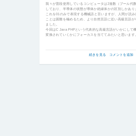
数
我々が普段使用しているコンピュータは2進数（ブール代
の
しており、半導体の状態が導体か絶縁体かの区別しかあり
これを01のみで表現する機械語と言いますが、人間が読み
ことは困難を極めるため、より自然言語に近い高級言語が
ました。
今回はC Java PHPという代表的な高級言語がいかにして
変換されていくかにフォーカスを当ててみたいと思います
各
続きを見る
コメントを追加
高
級
言
語
が
機
械
語
に
変
換
さ
れ
る
ま