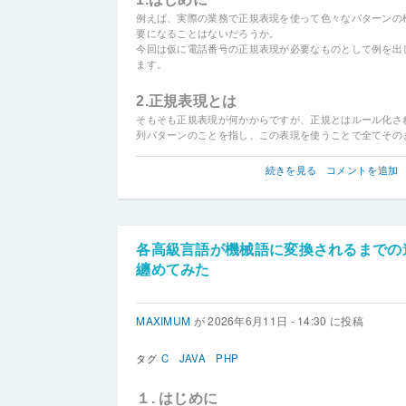
例えば、実際の業務で正規表現を使って色々なパターンの
要になることはないだろうか。
今回は仮に電話番号の正規表現が必要なものとして例を出
ます。
2.正規表現とは
そもそも正規表現が何かからですが、正規とはルール化さ
列パターンのことを指し、この表現を使うことで全てその
するもの以外も検索対象に含められます。
例： 数字の場合 [0-9] 英語の場合 [A-Z] ひらがな漢字混
【PHP8】
続きを見る
コメントを追加
^[ぁ-ん一-龠]+$
正
規
表
現
で
各高級言語が機械語に変換されるまでの
文
纏めてみた
字
列
を
MAXIMUM
が
2026年6月11日 - 14:30
に投稿
検
索
す
タグ
C
JAVA
PHP
る
preg_match
１. はじめに
関