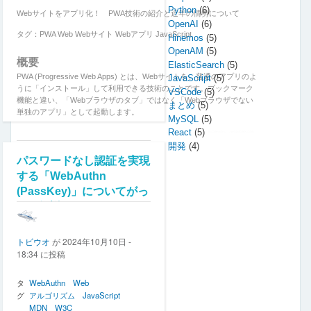
Python
(6)
Webサイトをアプリ化！ PWA技術の紹介と近年の情勢について
OpenAI
(6)
タグ：PWA Web Webサイト Webアプリ JavaScript
Hinemos
(5)
OpenAM
(5)
概要
ElasticSearch
(5)
PWA (Progressive Web Apps) とは、Webサイトを、普通のアプリのよ
JavaScript
(5)
うに「インストール」して利用できる技術のことです。ブックマーク
VSCode
(5)
機能と違い、「Webブラウザのタブ」ではなく「Webブラウザでない
まとめ
(5)
単独のアプリ」として起動します。
MySQL
(5)
React
(5)
開発
(4)
Web
続きを見る
コメントを追加
閲覧数
パスワードなし認証を実現
サ
147
ペ
イ
する「WebAuthn
ー
ト
(PassKey)」についてがっ
ジ
を
つり解説する
送
ア
り
プ
リ
トビウオ
が
2024年10月10日 -
化！
18:34
に投稿
PWA
技
術
タ
WebAuthn
Web
の
グ
アルゴリズム
JavaScript
紹
MDN
W3C