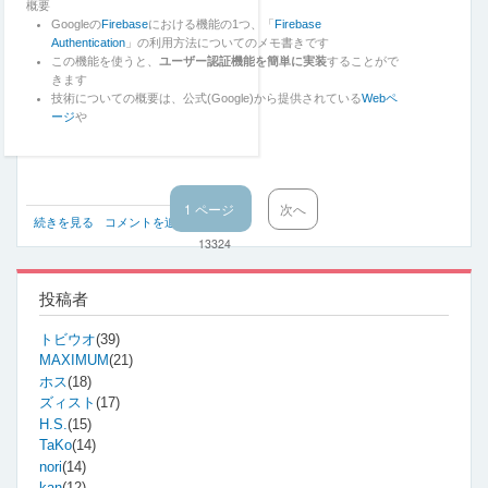
概要
と
Googleの
Firebase
における機能の1つ、「
Firebase
め
Authentication
」の利用方法についてのメモ書きです
て
この機能を使うと、
ユーザー認証機能を簡単に実装
することがで
み
きます
ま
技術についての概要は、公式(Google)から提供されている
Webペ
し
ージ
や
た
の
1 ページ
次
次へ
Firebase
続きを見る
コメントを追加
閲覧数
ペ
Authentication
ー
13324
の
ジ
使
い
投稿者
方
に
トビウオ
(39)
つ
MAXIMUM
(21)
い
ホス
(18)
て
ズィスト
(17)
ざ
っ
H.S.
(15)
く
TaKo
(14)
り
nori
(14)
メ
kan
(12)