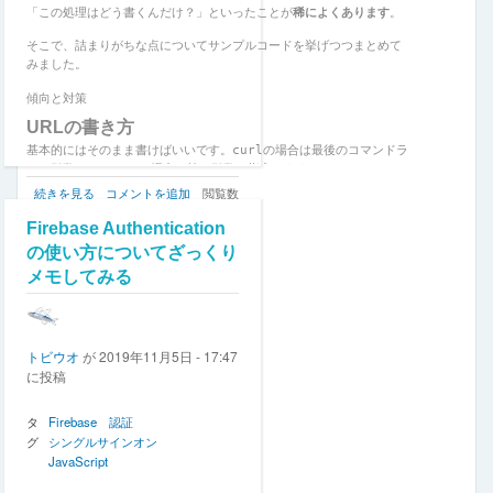
み
「この処理はどう書くんだけ？」といったことが
稀によくあります
。
た
の
そこで、詰まりがちな点についてサンプルコードを挙げつつまとめて
みました。
傾向と対策
URLの書き方
基本的にはそのまま書けばいいです。
curl
の場合は最後のコマンドラ
イン引数、Fetch APIの場合は第一引数で指定します。どちらのコマン
ドも、デフォルトではGETリクエストとして扱います。
curl
続きを見る
コメントを追加
閲覧数
コ
10949
Firebase Authentication
マ
ン
の使い方についてざっくり
ド
メモしてみる
と
Fetch
API
と
トビウオ
が
2019年11月5日 - 17:47
の
に投稿
対
応
に
タ
Firebase
認証
つ
グ
シングルサインオン
い
JavaScript
て
ま