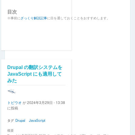
介
と
目次
近
年
※事前に
ざっくり解説記事
に目を通しておくことをおすすめします。
の
情
勢
に
つ
い
て
の
Drupal の翻訳システムを
パ
続きを見る
コメントを追加
閲覧数
ス
JavaScript にも適用して
1379
ワ
みた
ー
ド
な
し
トビウオ
が
2024年3月29日 - 13:38
認
に投稿
証
を
実
タグ
Drupal
JavaScript
現
す
概要
る