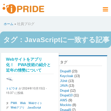
メ
イ
メ
ン
ニ
コ
お問い合わせ
社員ブログ
会社案内
製品情報
サービス
採用情報
アクセス
ホーム
社員ブログ
ホーム
ュ
ン
パ
PRODUCT
COMPANY
CONTACT
RECRUIT
SERVICE
ACCESS
HOME
BLOG
テ
ー
ン
ン
く
タグ：JavaScriptに一致する記事
ツ
ず
に
移
動
Webサイトをアプリ
タグ
化！ PWA技術の紹介と
近年の情勢について
Drupal8
(23)
Keycloak
(13)
JUnit
(13)
JAVA
(13)
トビウオ
が
2024年10月15日 -
Drupal
(12)
15:37
に投稿
Drupal10
(11)
AWS
(9)
タ
PWA
Web
Webサイト
Mockito
(8)
グ
Webアプリ
JavaScript
Drupal9
(7)