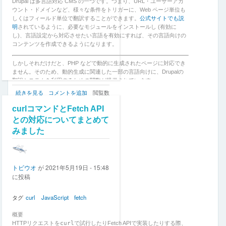
Drupal は多言語対応 CMS の一つです。つまり、URL・ユーザーアカ
「WebAuthn
ウント・ドメインなど、様々な条件をトリガーに、Web ページ単位も
(PassKey)」
しくはフィールド単位で翻訳することができます。
公式サイトでも説
に
明
されているように、必要なモジュールをインストールし (有効に
つ
し)、言語設定から対応させたい言語を有効にすれば、その言語向けの
い
コンテンツを作成できるようになります。
て
が
しかしそれだけだと、PHP などで動的に生成されたページに対応でき
っ
ません。そのため、動的生成に関連した一部の言語向けに、Drupalの
つ
翻訳システムを利用するための関数が提供されています。
り
Drupal
続きを見る
コメントを追加
閲覧数
解
の
説
146
curlコマンドとFetch API
翻
す
訳
との対応についてまとめて
る
シ
の
みました
ス
テ
ム
を
トビウオ
が
2021年5月19日 - 15:48
JavaScript
に投稿
に
も
適
タグ
curl
JavaScript
fetch
用
し
概要
て
HTTPリクエストを
curl
で試行したりFetch APIで実装したりする際、