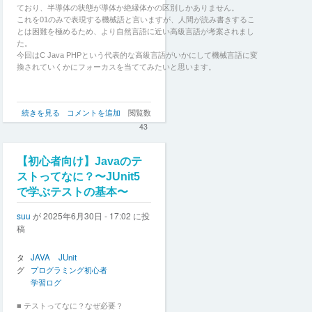
ており、半導体の状態が導体か絶縁体かの区別しかありません。
これを01のみで表現する機械語と言いますが、人間が読み書きするこ
とは困難を極めるため、より自然言語に近い高級言語が考案されまし
た。
今回はC Java PHPという代表的な高級言語がいかにして機械言語に変
換されていくかにフォーカスを当ててみたいと思います。
各
続きを見る
コメントを追加
閲覧数
高
43
級
言
語
【初心者向け】Javaのテ
が
ストってなに？〜JUnit5
機
で学ぶテストの基本〜
械
語
suu
が
2025年6月30日 - 17:02
に投
に
稿
変
換
さ
タ
JAVA
JUnit
れ
グ
プログラミング初心者
る
学習ログ
ま
で
■ テストってなに？なぜ必要？