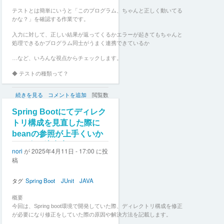
の
道
テストとは簡単にいうと「このプログラム、ちゃんと正しく動いてる
筋
かな？」を確認する作業です。
を
纏
入力に対して、正しい結果が返ってくるかエラーが起きてもちゃんと
め
処理できるかプログラム同士がうまく連携できているか
て
…など、いろんな視点からチェックします。
み
た
◆ テストの種類って？
の
実際の開発では、いくつかの段階に分けてテストを行います。
【初
続きを見る
コメントを追加
閲覧数
心
テストの種類
144
者
Spring Bootにてディレク
向
内容
トリ構成を見直した際に
け】
beanの参照が上手くいか
単体テスト
Java
ない際の注意点
の
小さな部品（関数やクラス）が正しく動くか
nori
が
2025年4月11日 - 17:00
に投
テ
稿
ス
統合テスト
ト
っ
タグ
Spring Boot
JUnit
JAVA
複数の部品をつなげたときにうまく動くか
て
システムテスト
な
概要
に？〜
今回は、Spring boot環境で開発していた際、ディレクトリ構成を修正
全体として期待通りに動作するか
JUnit5
が必要になり修正をしていた際の原因や解決方法を記載します。
で