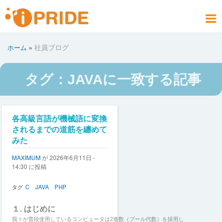
メ
イ
メ
ン
ニ
コ
お問い合わせ
社員ブログ
会社案内
製品情報
サービス
採用情報
アクセス
ホーム
社員ブログ
ホーム
ュ
ン
パ
PRODUCT
COMPANY
CONTACT
RECRUIT
SERVICE
ACCESS
HOME
BLOG
テ
ー
ン
ン
く
タグ：JAVAに一致する記事
ツ
ず
に
移
動
ペ
各高級言語が機械語に変換
ー
されるまでの道筋を纏めて
ジ
みた
送
MAXIMUM
が
2026年6月11日 -
り
14:30
に投稿
タグ
C
JAVA
PHP
１. はじめに
我々が普段使用しているコンピュータは2進数（ブール代数）を採用し