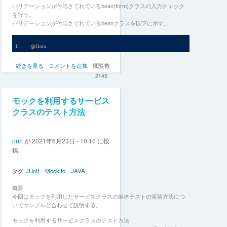
バリデーションが付与さてれているbean(form)クラスの入力チェック
を行う。
バリデーションが付与さてれているbeanクラスを以下に示す。
@Data
class
TestBean
{
バ
続きを見る
コメントを追加
閲覧数
@NotNull
(message = 
"not null!!"
)
リ
2145
private
 String name;
デ
ー
}
シ
モックを利用するサービス
ョ
クラスのテスト方法
入力チェックを検証を行う方法を以下のサンプルに示す。
ン
の
単
nori
が
2021年6月23日 - 10:10
に投
体
稿
テ
ス
ト
タグ
JUnit
Mockito
JAVA
方
法
概要
の
今回はモックを利用したサービスクラスの単体テストの実装方法につ
いてサンプルと合わせて説明する。
モックを利用するサービスクラスのテスト方法