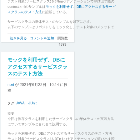
テスト対象(サービスクラス)を@Injectアノテーションで呼び出す際の
context.xmlのサンプルは
モックを利用せず、DBにアクセスするサービ
スクラスのテスト方法
に記載している。
サービスクラスの単体テストのサンプルを以下に示す。
以下のサンプルはリポジトリをモック化し、テスト対象のメソッドで
モック化したメソッドが呼び出されていることとテスト対象の戻り値
モ
を検証している。
続きを見る
コメントを追加
閲覧数
ッ
1893
ク
を
利
モックを利用ぜず、DBに
用
アクセスするサービスクラ
す
スのテスト方法
る
サ
nori
が
2021年6月22日 - 10:14
に投
ー
稿
ビ
ス
ク
タグ
JAVA
JUnit
ラ
ス
概要
の
今回は依存クラスを利用したサービスクラスの単体テストの実装方法
テ
についてサンプルと合わせて説明する。
ス
ト
モックを利用ぜず、DBにアクセスするサービスクラスのテスト方法
方
テスト対象(サービスクラス)を
@Inject
アノテーションで呼び出す際