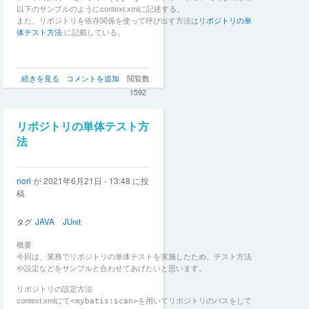
法
以下のサンプルのようにcontext.xmlに記述する。
の
また、リポジトリを依存関係を使って呼び出す方法は
リポジトリの単
体テスト方法
に記載している。
モ
続きを見る
コメントを追加
閲覧数
ッ
1592
ク
を
利
リポジトリの単体テスト方
用
法
ぜ
ず、
DB
nori
が
2021年6月21日 - 13:48
に投
に
稿
ア
ク
セ
タグ
JAVA
JUnit
ス
す
概要
る
今回は、業務でリポジトリの単体テストを実施したため、テスト方法
サ
や設定などをサンプルと合わせてあげたいと思います。
ー
ビ
リポジトリの設定方法
ス
context.xmlにて
<mybatis:scan>
を用いてリポジトリのパスをして