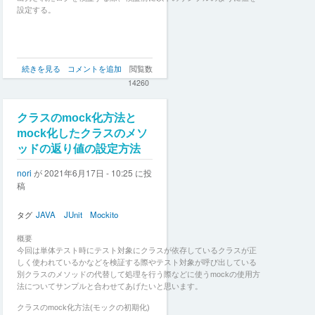
設定する。
単
続きを見る
コメントを追加
閲覧数
体
14260
テ
ス
ト
クラスのmock化方法と
で
mock化したクラスのメソ
の
ッドの返り値の設定方法
ロ
グ
nori
が
2021年6月17日 - 10:25
に投
の
稿
出
力
内
タグ
JAVA
JUnit
Mockito
容
の
概要
検
今回は単体テスト時にテスト対象にクラスが依存しているクラスが正
証
しく使われているかなどを検証する際やテスト対象が呼び出している
方
別クラスのメソッドの代替して処理を行う際などに使うmockの使用方
法
法についてサンプルと合わせてあげたいと思います。
の
クラスのmock化方法(モックの初期化)