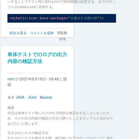
ク
いすることでテスト時に
@Inject
で依存関係の設定する。 以下のサン
ラ
プルをcontext.xmlに追加する。
ス
の
<
mybatis:scan
base-package
=
"リポジトリのパス"
/>
テ
ス
DBアクセス方法
リ
続きを見る
コメントを追加
閲覧数
ト
リポジトリのDBアクセスを行う場合、context.xmlにてDBのbean定義
ポ
方
1376
を行う。 今回は
h2 database
を使用する設定を以下に記す。
ジ
法
ト
の
リ
単体テストでのログの出力
の
内容の検証方法
単
体
テ
nori
が
2021年6月18日 - 09:48
に投
ス
稿
ト
方
法
タグ
JAVA
JUnit
Mockito
の
概要
今回は単体テスト時にログの出力内容を検証をすることになったた
め、ログの出力内容の検証の方法で調べたことをサンプルと合わせて
あげたいと思います。
出力されたログの検証方法
出力されたログを検証する際、検証前に以下のサンプルのように値を