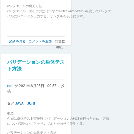
に
bean
csvファイルの出力方法
の
csvファイルへの出力方法はObjectWritet.writerValue()を用いてcsvファ
参
イルにレコードを出力する。サンプルを以下に示す。
照
が
上
手
Jackson
続きを見る
コメントを追加
閲覧数
く
を
い
6828
利
か
用
な
し
い
バリデーションの単体テス
た
際
ト方法
csv
の
フ
注
ァ
意
nori
が
2021年6月25日 - 09:57
に投
イ
点
稿
ル
の
へ
の
タグ
JAVA
JUnit
出
力
概要
方
今回は単体テスト実施時にバリデーションの検証を行ったため、方法
法
について調べたことをサンプルと合わせて説明する。
の
バリデーションの単体テスト方法