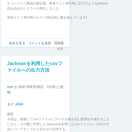
学
ディレクトリ構成の修正後、単体テスト実行時に以下のようなbeanが
ぶ
読み込めないエラーが発生しました。
テ
単体テスト実行時のエラー(部分的に書き換えています)
ス
ト
の
基
本〜
Spring
続きを見る
コメントを追加
閲覧数
の
Boot
473
に
て
デ
Jacksonを利用したcsvフ
ィ
ァイルへの出力方法
レ
ク
ト
nori
が
2021年8月26日 - 10:32
に投
リ
稿
構
成
を
タグ
JAVA
見
直
概要
し
今回は、業務にてcsvファイルにデータを書き込む処理を作成すること
た
になり、その際に学習したJacksonを利用したcsvファイルへの出力方
際
法についてサンプルと合わせて説明する。