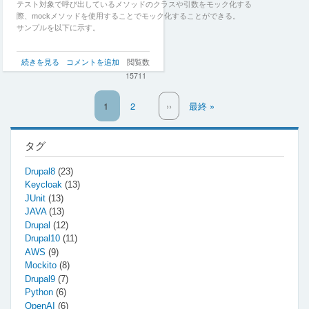
テスト対象で呼び出しているメソッドのクラスや引数をモック化する
際、mockメソッドを使用することでモック化することができる。
サンプルを以下に示す。
ク
続きを見る
コメントを追加
閲覧数
ラ
15711
ス
の
カ
1
ペ
2
次
››
最
最終 »
mock
レ
ー
ペ
終
化
ン
ジ
ー
ペ
方
法
ト
ジ
ー
タグ
と
ペ
ジ
mock
ー
Drupal8
(23)
化
ジ
Keycloak
(13)
し
JUnit
(13)
た
JAVA
(13)
ク
Drupal
(12)
ラ
ス
Drupal10
(11)
の
AWS
(9)
メ
Mockito
(8)
ソ
Drupal9
(7)
ッ
Python
(6)
ド
OpenAI
(6)
の