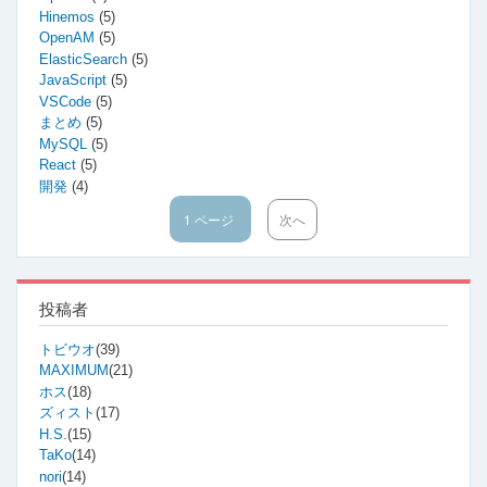
返
Hinemos
(5)
り
OpenAM
(5)
値
ElasticSearch
(5)
の
JavaScript
(5)
設
VSCode
(5)
定
まとめ
(5)
方
MySQL
(5)
法
の
React
(5)
開発
(4)
1 ページ
次
次へ
ペ
ペ
ー
ー
ジ
ジ
送
り
投稿者
トビウオ
(39)
MAXIMUM
(21)
ホス
(18)
ズィスト
(17)
H.S.
(15)
TaKo
(14)
nori
(14)