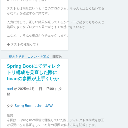
テストとは簡単にいうと「このプログラム、ちゃんと正しく動いてる
かな？」を確認する作業です。
入力に対して、正しい結果が返ってくるかエラーが起きてもちゃんと
処理できるかプログラム同士がうまく連携できているか
…など、いろんな視点からチェックします。
◆ テストの種類って？
実際の開発では、いくつかの段階に分けてテストを行います。
【初
続きを見る
コメントを追加
閲覧数
心
テストの種類
144
者
Spring Bootにてディレク
向
内容
トリ構成を見直した際に
け】
beanの参照が上手くいか
単体テスト
Java
ない際の注意点
の
小さな部品（関数やクラス）が正しく動くか
nori
が
2025年4月11日 - 17:00
に投
テ
稿
ス
統合テスト
ト
っ
タグ
Spring Boot
JUnit
JAVA
複数の部品をつなげたときにうまく動くか
て
システムテスト
な
概要
に？〜
今回は、Spring boot環境で開発していた際、ディレクトリ構成を修正
全体として期待通りに動作するか
JUnit5
が必要になり修正をしていた際の原因や解決方法を記載します。