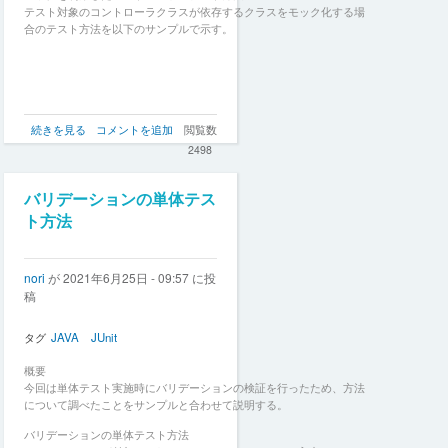
テスト対象のコントローラクラスが依存するクラスをモック化する場
合のテスト方法を以下のサンプルで示す。
モ
続きを見る
コメントを追加
閲覧数
ッ
2498
ク
を
利
バリデーションの単体テス
用
ト方法
し
た
コ
nori
が
2021年6月25日 - 09:57
に投
ン
稿
ト
ロ
ー
タグ
JAVA
JUnit
ラ
の
概要
テ
今回は単体テスト実施時にバリデーションの検証を行ったため、方法
ス
について調べたことをサンプルと合わせて説明する。
ト
方
バリデーションの単体テスト方法