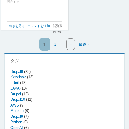
設定する。
単
続きを見る
コメントを追加
閲覧数
体
14260
テ
ス
カ
1
ペ
2
次
››
最
最終 »
ト
レ
ー
ペ
終
で
ン
ジ
ー
ペ
の
ロ
ト
ジ
ー
タグ
グ
ペ
ジ
の
ー
Drupal8
(23)
出
ジ
Keycloak
(13)
力
JUnit
(13)
内
JAVA
(13)
容
Drupal
(12)
の
検
Drupal10
(11)
証
AWS
(9)
方
Mockito
(8)
法
Drupal9
(7)
の
Python
(6)
OpenAI
(6)