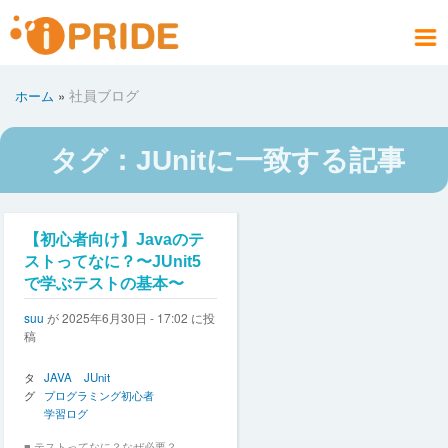
メ
イ
メ
ン
ニ
コ
お問い合わせ
社員ブログ
会社案内
製品情報
サービス
採用情報
アクセス
ホーム
社員ブログ
ホーム
ュ
ン
パ
PRODUCT
COMPANY
CONTACT
RECRUIT
SERVICE
ACCESS
HOME
BLOG
テ
ー
ン
ン
く
タグ：JUnitに一致する記事
ツ
ず
に
移
動
ペ
【初心者向け】Javaのテ
ー
ストってなに？〜JUnit5
ジ
で学ぶテストの基本〜
送
suu
が
2025年6月30日 - 17:02
に投
り
稿
タ
JAVA
JUnit
グ
プログラミング初心者
学習ログ
■ テストってなに？なぜ必要？