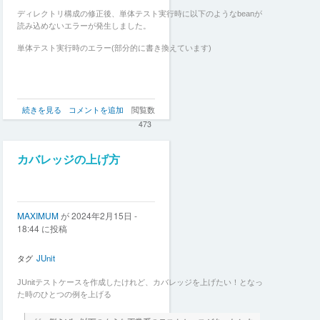
で
学
ディレクトリ構成の修正後、単体テスト実行時に以下のようなbeanが
ぶ
読み込めないエラーが発生しました。
テ
単体テスト実行時のエラー(部分的に書き換えています)
ス
ト
の
基
本〜
Spring
続きを見る
コメントを追加
閲覧数
の
Boot
473
に
て
デ
カバレッジの上げ方
ィ
レ
ク
ト
MAXIMUM
が
2024年2月15日 -
リ
18:44
に投稿
構
成
を
タグ
JUnit
見
直
JUnitテストケースを作成したけれど、カバレッジを上げたい！となっ
し
た時のひとつの例を上げる
た
際