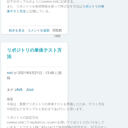
法
以下のサンプルのようにcontext.xmlに記述する。
の
また、リポジトリを依存関係を使って呼び出す方法は
リポジトリの単
体テスト方法
に記載している。
モ
続きを見る
コメントを追加
閲覧数
ッ
1592
ク
を
利
リポジトリの単体テスト方
用
法
ぜ
ず、
DB
nori
が
2021年6月21日 - 13:48
に投
に
稿
ア
ク
セ
タグ
JAVA
JUnit
ス
す
概要
る
今回は、業務でリポジトリの単体テストを実施したため、テスト方法
サ
や設定などをサンプルと合わせてあげたいと思います。
ー
ビ
リポジトリの設定方法
ス
context.xmlにて
<mybatis:scan>
を用いてリポジトリのパスをして
ク
いすることでテスト時に
@Inject
で依存関係の設定する。 以下のサン