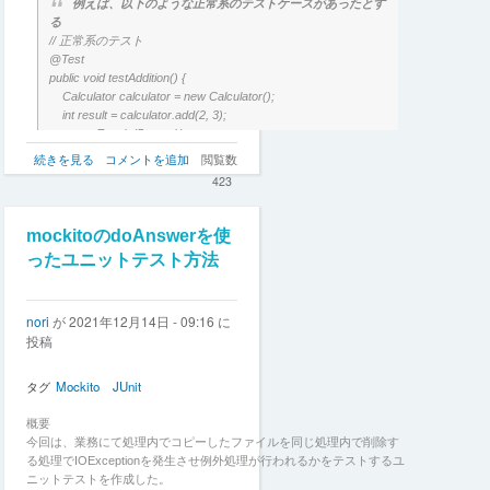
例えば、以下のような正常系のテストケースがあったとす
に
る
bean
// 正常系のテスト
の
@Test
参
public void testAddition() {
照
Calculator calculator = new Calculator();
が
int result = calculator.add(2, 3);
上
assertEquals(5, result);
手
}
カ
続きを見る
コメントを追加
閲覧数
く
バ
い
423
レ
か
ッ
な
ジ
い
mockitoのdoAnswerを使
の
際
ったユニットテスト方法
上
の
げ
注
方
意
nori
が
2021年12月14日 - 09:16
に
の
点
投稿
の
タグ
Mockito
JUnit
概要
今回は、業務にて処理内でコピーしたファイルを同じ処理内で削除す
る処理でIOExceptionを発生させ例外処理が行われるかをテストするユ
ニットテストを作成した。