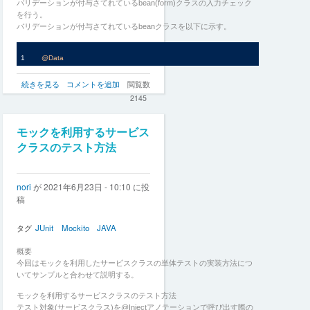
法
バリデーションが付与さてれているbean(form)クラスの入力チェック
の
を行う。
バリデーションが付与さてれているbeanクラスを以下に示す。
@Data
class
TestBean
{
バ
続きを見る
コメントを追加
閲覧数
@NotNull
(message = 
"not null!!"
)
リ
2145
private
 String name;
デ
ー
}
シ
モックを利用するサービス
ョ
クラスのテスト方法
入力チェックを検証を行う方法を以下のサンプルに示す。
ン
の
単
nori
が
2021年6月23日 - 10:10
に投
体
稿
テ
ス
ト
タグ
JUnit
Mockito
JAVA
方
法
概要
の
今回はモックを利用したサービスクラスの単体テストの実装方法につ
いてサンプルと合わせて説明する。
モックを利用するサービスクラスのテスト方法
テスト対象(サービスクラス)を@Injectアノテーションで呼び出す際の