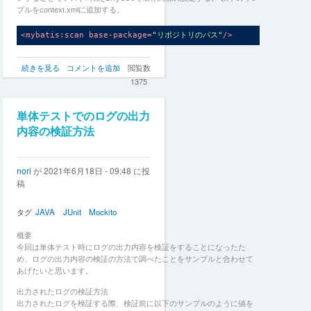
ラ
プルをcontext.xmlに追加する。
ス
の
<
mybatis:scan
base-package
=
"リポジトリのパス"
/>
テ
ス
DBアクセス方法
リ
続きを見る
コメントを追加
閲覧数
ト
リポジトリのDBアクセスを行う場合、context.xmlにてDBのbean定義
ポ
方
1375
を行う。 今回は
h2 database
を使用する設定を以下に記す。
ジ
法
ト
の
リ
単体テストでのログの出力
の
内容の検証方法
単
体
テ
nori
が
2021年6月18日 - 09:48
に投
ス
稿
ト
方
法
タグ
JAVA
JUnit
Mockito
の
概要
今回は単体テスト時にログの出力内容を検証をすることになったた
め、ログの出力内容の検証の方法で調べたことをサンプルと合わせて
あげたいと思います。
出力されたログの検証方法
出力されたログを検証する際、検証前に以下のサンプルのように値を