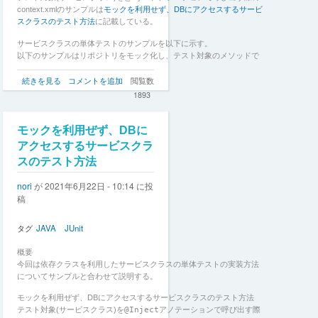
context.xmlのサンプルは
モックを利用せず、DBにアクセスするサービ
スクラスのテスト方法
に記載している。
サービスクラスの単体テストのサンプルを以下に示す。
以下のサンプルはリポジトリをモック化し、テスト対象のメソッドで
モック化したメソッドが呼び出されていることとテスト対象の戻り値
モ
を検証している。
続きを見る
コメントを追加
閲覧数
ッ
1893
ク
を
利
モックを利用ぜず、DBに
用
アクセスするサービスクラ
す
スのテスト方法
る
サ
nori
が
2021年6月22日 - 10:14
に投
ー
稿
ビ
ス
ク
タグ
JAVA
JUnit
ラ
ス
概要
の
今回は依存クラスを利用したサービスクラスの単体テストの実装方法
テ
についてサンプルと合わせて説明する。
ス
ト
モックを利用ぜず、DBにアクセスするサービスクラスのテスト方法
方
テスト対象(サービスクラス)を
@Inject
アノテーションで呼び出す際