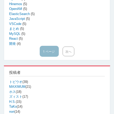
Hinemos
(5)
OpenAM
(5)
ElasticSearch
(5)
JavaScript
(5)
VSCode
(5)
まとめ
(5)
MySQL
(5)
React
(5)
開発
(4)
1 ページ
次
次へ
ペ
ペ
ー
ー
ジ
ジ
送
り
投稿者
トビウオ
(39)
MAXIMUM
(21)
ホス
(18)
ズィスト
(17)
H.S.
(15)
TaKo
(14)
nori
(14)