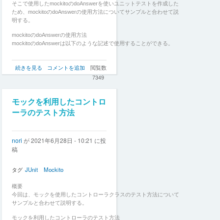
そこで使用したmockitoのdoAnswerを使いユニットテストを作成した
ため、mockitoのdoAnswerの使用方法についてサンプルと合わせて説
明する。
mockitoのdoAnswerの使用方法
mockitoのdoAnswerは以下のような記述で使用することができる。
mockito
続きを見る
コメントを追加
閲覧数
の
7349
doAnswer
を
使
モックを利用したコントロ
っ
ーラのテスト方法
た
ユ
ニ
nori
が
2021年6月28日 - 10:21
に投
ッ
稿
ト
テ
ス
タグ
JUnit
Mockito
ト
方
概要
法
今回は、モックを使用したコントローラクラスのテスト方法について
の
サンプルと合わせて説明する。
モックを利用したコントローラのテスト方法