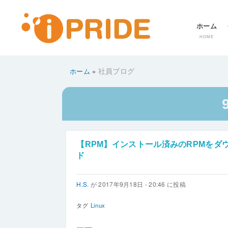
メ
ホーム
ニ
HOME
ュ
ー
社員ブログ
ホーム
パ
ン
く
ず
【RPM】インストール済みのRPMをダ
ド
H.S.
が
2017年9月18日 - 20:46
に投稿
タグ
Linux