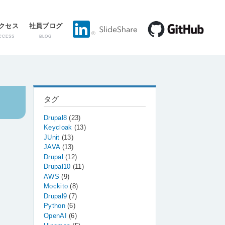
クセス
社員ブログ
CCESS
BLOG
タグ
Drupal8
(23)
Keycloak
(13)
JUnit
(13)
JAVA
(13)
Drupal
(12)
Drupal10
(11)
AWS
(9)
Mockito
(8)
Drupal9
(7)
Python
(6)
OpenAI
(6)