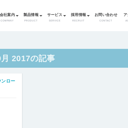
メ
イ
会社案内
製品情報
サービス
採用情報
お問い合わせ
ア
ン
コ
COMPANY
PRODUCT
SERVICE
RECRUIT
CONTACT
A
ン
テ
ン
ツ
に
9月 2017の記事
移
動
ウンロー