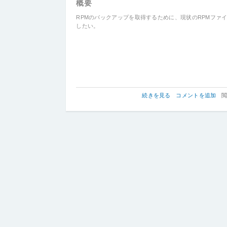
概要
RPMのバックアップを取得するために、現状のRPMファ
したい。
【RPM】
続きを見る
コメントを追加
閲
イ
ン
ス
ト
ー
ル
済
み
の
RPM
を
ダ
ウ
ン
ロ