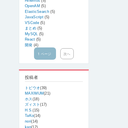
Hinemos
(5)
OpenAM
(5)
ElasticSearch
(5)
JavaScript
(5)
VSCode
(5)
まとめ
(5)
MySQL
(5)
React
(5)
開発
(4)
1 ページ
次
次へ
ペ
ペ
ー
ー
ジ
ジ
送
り
投稿者
トビウオ
(39)
MAXIMUM
(21)
ホス
(18)
ズィスト
(17)
H.S.
(15)
TaKo
(14)
nori
(14)
kan
(12)