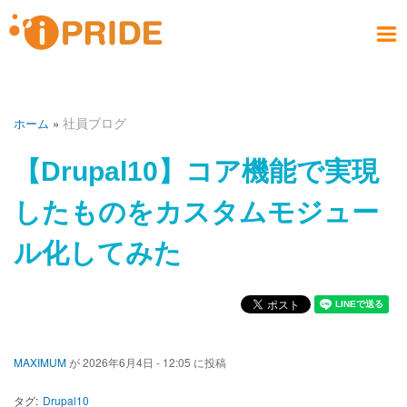
メ
イ
ン
メ
コ
お問い合わせ
社員ブログ
会社案内
製品情報
サービス
採用情報
アクセス
ホーム
ニ
ン
PRODUCT
COMPANY
CONTACT
RECRUIT
SERVICE
ACCESS
HOME
BLOG
テ
ュ
社員ブログ
ホーム
ン
ー
ツ
パ
【Drupal10】コア機能で実現
に
ン
移
く
したものをカスタムモジュー
動
ず
ル化してみた
MAXIMUM
が
2026年6月4日 - 12:05
に投稿
タグ
Drupal10