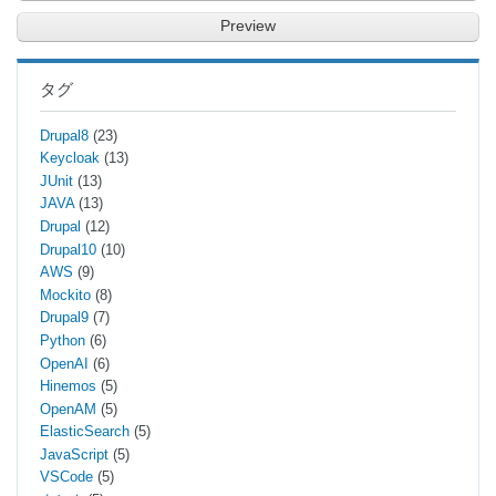
タグ
Drupal8
(23)
Keycloak
(13)
JUnit
(13)
JAVA
(13)
Drupal
(12)
Drupal10
(10)
AWS
(9)
Mockito
(8)
Drupal9
(7)
Python
(6)
OpenAI
(6)
Hinemos
(5)
OpenAM
(5)
ElasticSearch
(5)
JavaScript
(5)
VSCode
(5)