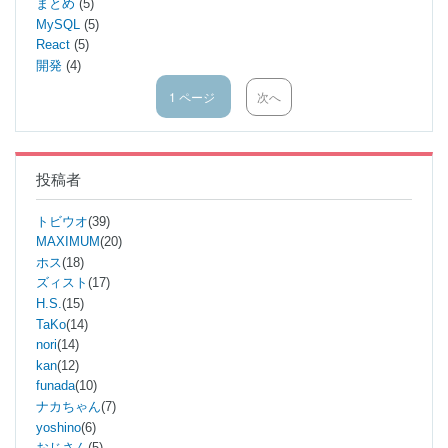
まとめ
(5)
MySQL
(5)
React
(5)
開発
(4)
1 ページ
次
次へ
ペ
ペ
ー
ー
ジ
ジ
送
り
投稿者
トビウオ
(39)
MAXIMUM
(20)
ホス
(18)
ズィスト
(17)
H.S.
(15)
TaKo
(14)
nori
(14)
kan
(12)
funada
(10)
ナカちゃん
(7)
yoshino
(6)
おじさん
(5)